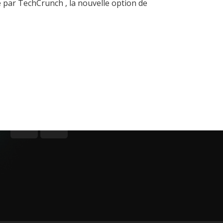
e par TechCrunch , la nouvelle option de
Contact
Woluwe-Saint-Lambert, 1200, Bruxelles