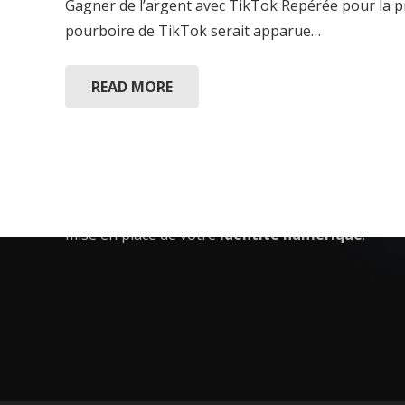
Gagner de l’argent avec TikTok Repérée pour la pre
pourboire de TikTok serait apparue…
READ MORE
Créer un site Internet c’est…
Assurer son développement, son design, la
mise en forme de modules, apparences,
identités graphiques… qui sont nécessaires à la
mise en place de votre
identité numérique
.